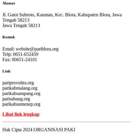
Alamat
Jl. Gatot Subroto, Kauman, Kec. Blora, Kabupaten Blora, Jawa
Tengah 58213
Jawa Tengah 58213
Kontak
Email:
website@pariblora.org
Telp: 0651-652459
Fax: 00651-24101
Link
pariprovultra.org
parikabmalang.org
parikabsampang.org
parisabang.org
parikabsumenep.org
Lihat link lengkap
Hak Cipta 2024 ORGANISASI PAKI