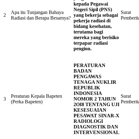
kepada Pegawai
Negeri Sipil (PNS)
Apa itu Tunjangan Bahaya
Surat
2
yang bekerja sebagai
Radiasi dan Berapa Besarnya?
Pemberit
pekerja radiasi di
bidang kesehatan,
terutama bagi
mereka yang berisiko
terpapar radiasi
pengion.
PERATURAN
BADAN
PENGAWAS
TENAGA NUKLIR
REPUBLIK
INDONESIA
Peraturan Kepala Bapeten
Surat
3
NOMOR 2 TAHUN
(Perka Bapeten)
Pemberit
2OI8 TENTANG UJI
KESESUAIAN
PESAWAT SINAR-X
RADIOLOGI
DIAGNOSTIK DAN
INTERVENSIONAL