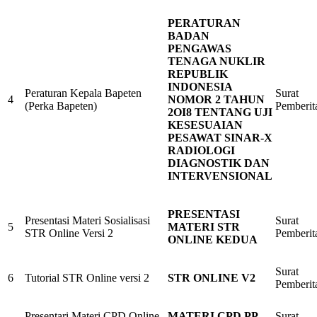
PERATURAN
BADAN
PENGAWAS
TENAGA NUKLIR
REPUBLIK
INDONESIA
Peraturan Kepala Bapeten
Surat
4
NOMOR 2 TAHUN
(Perka Bapeten)
Pemberit
2OI8 TENTANG UJI
KESESUAIAN
PESAWAT SINAR-X
RADIOLOGI
DIAGNOSTIK DAN
INTERVENSIONAL
PRESENTASI
Presentasi Materi Sosialisasi
Surat
5
MATERI STR
STR Online Versi 2
Pemberit
ONLINE KEDUA
Surat
6
Tutorial STR Online versi 2
STR ONLINE V2
Pemberit
Presentari Materi CPD Online
MATERI CPD PP
Surat