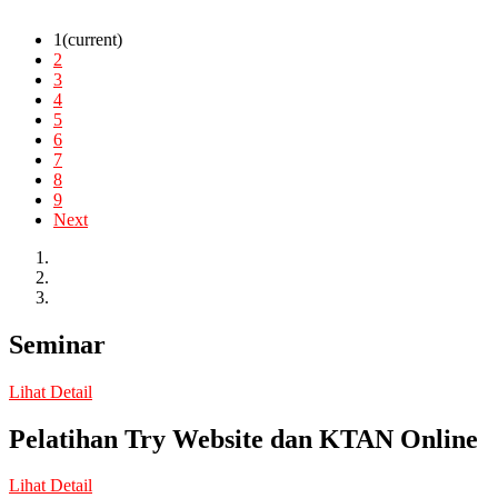
1
(current)
2
3
4
5
6
7
8
9
Next
Seminar
Lihat Detail
Pelatihan Try Website dan KTAN Online
Lihat Detail