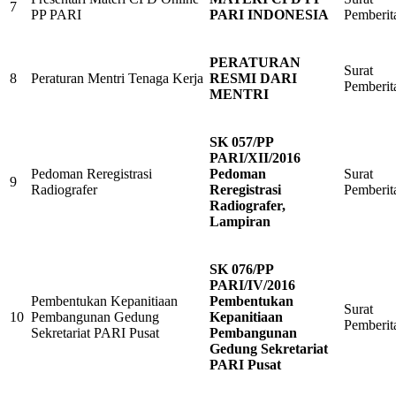
7
PP PARI
PARI INDONESIA
Pemberit
PERATURAN
Surat
8
Peraturan Mentri Tenaga Kerja
RESMI DARI
Pemberit
MENTRI
SK 057/PP
PARI/XII/2016
Pedoman Reregistrasi
Pedoman
Surat
9
Radiografer
Reregistrasi
Pemberit
Radiografer,
Lampiran
SK 076/PP
PARI/IV/2016
Pembentukan Kepanitiaan
Pembentukan
Surat
10
Pembangunan Gedung
Kepanitiaan
Pemberit
Sekretariat PARI Pusat
Pembangunan
Gedung Sekretariat
PARI Pusat