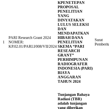
KPENETEPAN
PROPOSAL
PENELITIAN
YANG
DINYATAKAN
LULUS SELEKSI
DAN
MENDAPATKAN
PARI Research Grant 2024
HIBAH DANA
Surat
1
NOMER:
PENELITIAN
Pemberit
KP.02.01/PARI.I/008/VII/2024
SKEMA “PARI
RESEARCH
GRANT”
PERHIMPUNAN
RADIOGRAFER
INDONESIA (PARI)
BIAYA
ANGGARAN
TAHUN 2024
Tunjangan Bahaya
Radiasi (TBR)
adalah tunjangan
yang diberikan